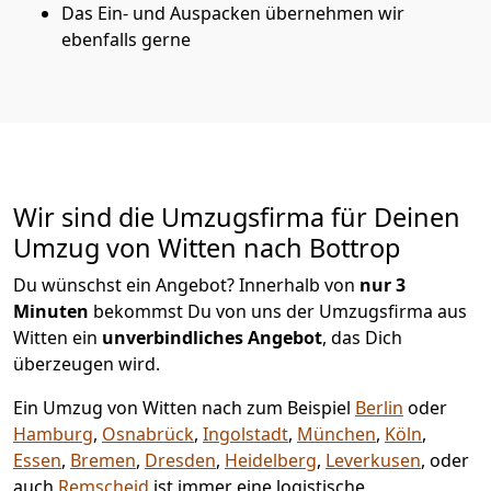
Das Ein- und Auspacken übernehmen wir
ebenfalls gerne
Wir sind die Umzugsfirma für Deinen
Umzug von Witten nach Bottrop
Du wünschst ein Angebot? Innerhalb von
nur 3
Minuten
bekommst Du von uns der Umzugsfirma aus
Witten ein
unverbindliches Angebot
, das Dich
überzeugen wird.
Ein Umzug von Witten nach zum Beispiel
Berlin
oder
Hamburg
,
Osnabrück
,
Ingolstadt
,
München
,
Köln
,
Essen
,
Bremen
,
Dresden
,
Heidelberg
,
Leverkusen
, oder
auch
Remscheid
ist immer eine logistische