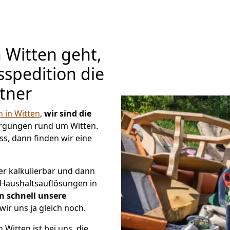
 Witten geht,
spedition die
tner
in Witten
,
wir sind die
rgungen rund um Witten.
s, dann finden wir eine
er kalkulierbar und dann
e Haushaltsauflösungen in
n schnell unsere
wir uns ja gleich noch.
Witten ist bei uns, die