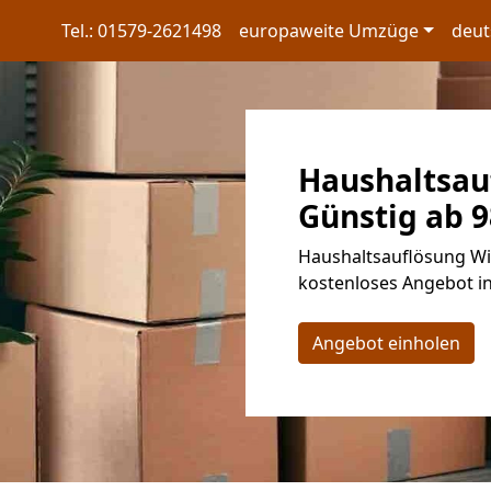
Tel.: 01579-2621498
europaweite Umzüge
deut
Haushaltsau
Günstig ab 9
Haushaltsauflösung Wit
kostenloses Angebot in
Angebot einholen