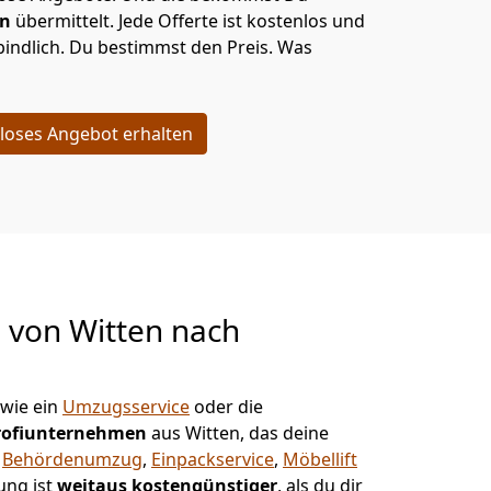
en
übermittelt. Jede Offerte ist kostenlos und
indlich. Du bestimmst den Preis. Was
loses Angebot erhalten
g von
Witten nach
wie ein
Umzugsservice
oder die
rofiunternehmen
aus Witten, das deine
,
Behördenumzug
,
Einpackservice
,
Möbellift
ung ist
weitaus kostengünstiger
, als du dir