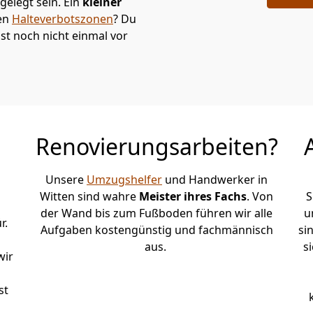
elegt sein. Ein
kleiner
den
Halteverbotszonen
? Du
st noch nicht einmal vor
Renovierungsarbeiten?
Unsere
Umzugshelfer
und Handwerker in
Witten sind wahre
Meister ihres Fachs
. Von
S
der Wand bis zum Fußboden führen wir alle
u
r.
Aufgaben kostengünstig und fachmännisch
si
aus.
s
wir
st