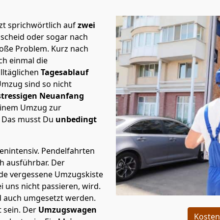
t sprichwörtlich auf
zwei
mscheid oder sogar nach
große Problem.
Kurz nach
h einmal die
lltäglichen
Tagesablauf
Umzug sind so nicht
stressigen Neuanfang
 einem Umzug zur
. Das musst Du
unbedingt
tenintensiv. Pendelfahrten
ch ausführbar.
Der
Jede vergessene Umzugskiste
i uns nicht passieren, wird.
d auch umgesetzt werden.
 sein. Der
Umzugswagen
Kosten