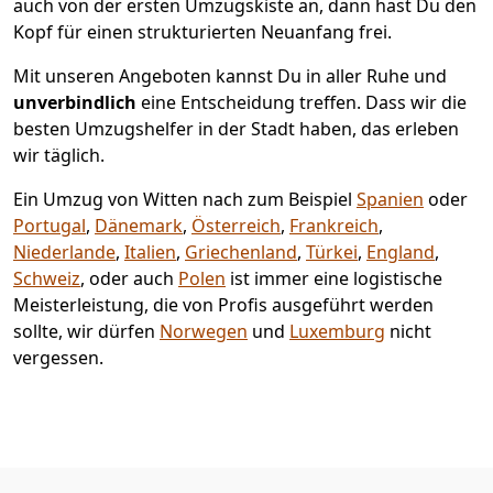
auch von der ersten Umzugskiste an, dann hast Du den
Kopf für einen strukturierten Neuanfang frei.
Mit unseren Angeboten kannst Du in aller Ruhe und
unverbindlich
eine Entscheidung treffen. Dass wir die
besten Umzugshelfer in der Stadt haben, das erleben
wir täglich.
Ein Umzug von Witten nach zum Beispiel
Spanien
oder
Portugal
,
Dänemark
,
Österreich
,
Frankreich
,
Niederlande
,
Italien
,
Griechenland
,
Türkei
,
England
,
Schweiz
, oder auch
Polen
ist immer eine logistische
Meisterleistung, die von Profis ausgeführt werden
sollte, wir dürfen
Norwegen
und
Luxemburg
nicht
vergessen.