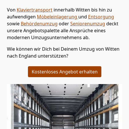
Von
Klaviertransport
innerhalb
Witten
bis hin zu
aufwendigen
Möbeleinlagerung
und
Entsorgung
sowie
Behördenumzug
oder
Seniorenumzug
deckt
unsere Angebotspalette alle Ansprüche eines
modernen Umzugsunternehmens ab.
Wie können wir Dich bei Deinem Umzug von
Witten
nach England
unterstützen?
Kostenloses Angebot erhalten