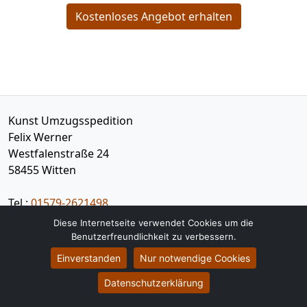
Kostenloses Angebot erhalten
Kunst Umzugsspedition
Felix Werner
Westfalenstraße 24
58455
Witten
Tel.:
01579-2621498
E-Mail:
info@kunst-umzugsspedition.de
Diese Internetseite verwendet Cookies um die
Benutzerfreundlichkeit zu verbessern.
Öffnungszeiten:
Mo - Sa: 10:00 - 16:00 Uhr
Einverstanden
Nur notwendige Cookies
Datenschutzerklärung
Impressum